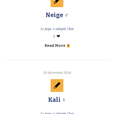
Neige ♂
By
Arpa
In
Adopté
,
Chat
1
Read More
30 décembre 2024
Kali ♀
By
Arpa
In
Adopté
,
Chat