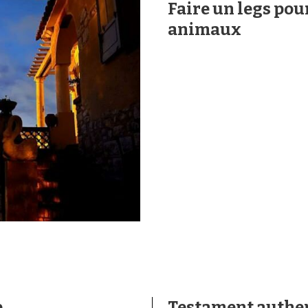
Faire un legs pou
animaux
e
Testament authe