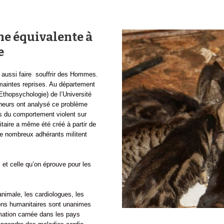
ne équivalente à
e
t aussi faire souffrir des Hommes.
 à maintes reprises. Au département
’Ethopsychologie) de l’Université
cheurs ont analysé ce problème
s du comportement violent sur
itaire a même été créé à partir de
de nombreux adhérants militent
 et celle qu’on éprouve pour les
 animale, les cardiologues, les
tions humanitaires sont unanimes
mation carnée dans les pays