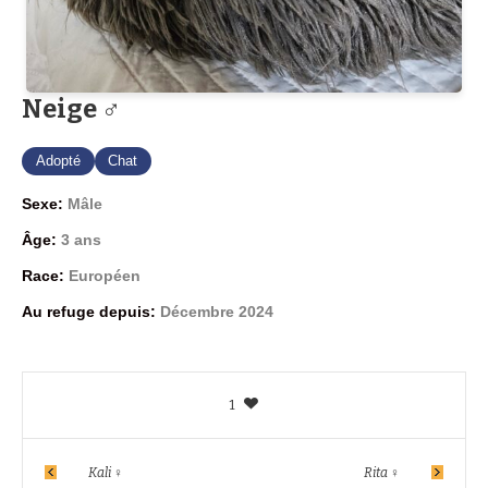
Neige ♂
Adopté
Chat
Sexe:
Mâle
Âge:
3 ans
Race:
Européen
Au refuge depuis:
Décembre 2024
1
Kali ♀
Rita ♀