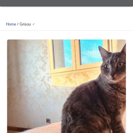
Home
/
Grisou ♂