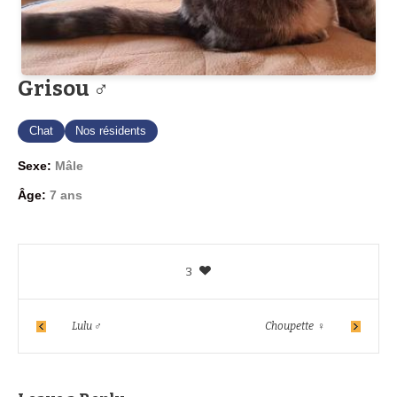
Grisou ♂
Chat
Nos résidents
Sexe:
Mâle
Âge:
7 ans
3
Lulu ♂
Choupette ♀