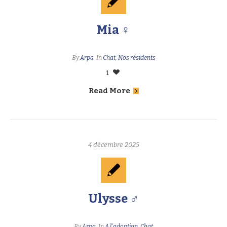
Mia ♀
By
Arpa
In
Chat
,
Nos résidents
1
Read More
4 décembre 2025
Ulysse ♂
By
Arpa
In
A l'adoption
,
Chat