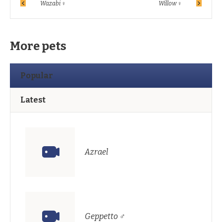
Wazabi ♀
Willow ♀
More pets
Popular
Latest
Azrael
Geppetto ♂