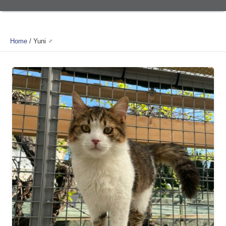
Home
/
Yuni ♂