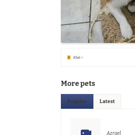
Kiwi ♂
More pets
Popular
Latest
Azrael