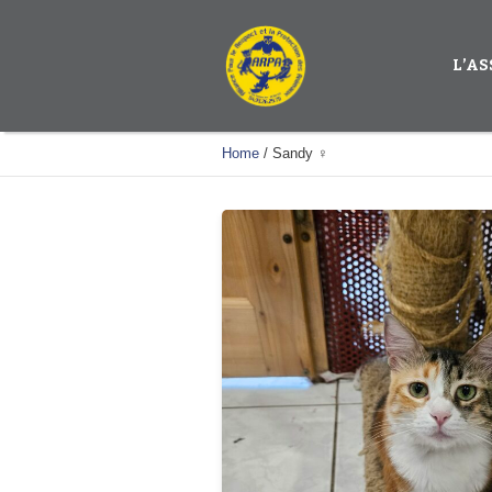
L’A
Home
/
Sandy ♀