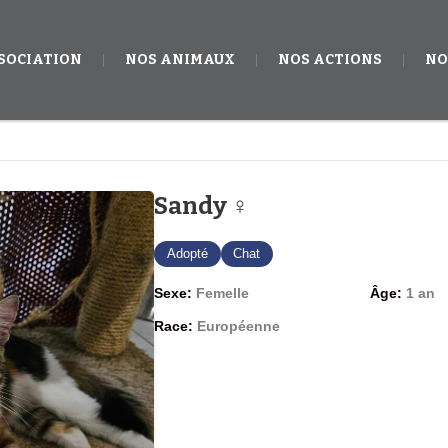
SSOCIATION
NOS ANIMAUX
NOS ACTIONS
NO
Sandy ♀
Adopté
Chat
Sexe:
Femelle
Âge:
1 an
Race:
Européenne