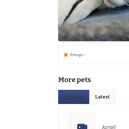
Tchoupi ♂
More pets
Popular
Latest
Azrael