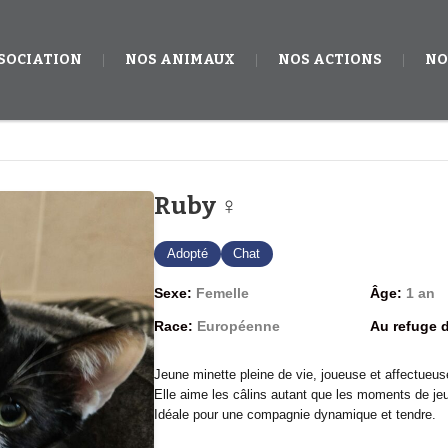
SSOCIATION
NOS ANIMAUX
NOS ACTIONS
NO
Ruby ♀
Adopté
Chat
Sexe:
Femelle
Âge:
1 an
Race:
Européenne
Au refuge 
Jeune minette pleine de vie, joueuse et affectueus
Elle aime les câlins autant que les moments de je
Idéale pour une compagnie dynamique et tendre.