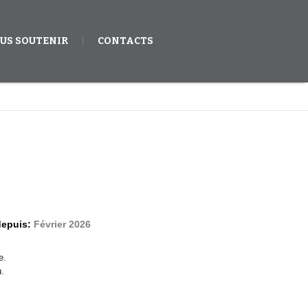
US SOUTENIR
CONTACTS
depuis:
Février 2026
e.
u.