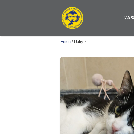
L’A
Home
/
Ruby ♀