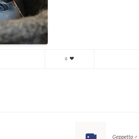
0
Geppetto ♂