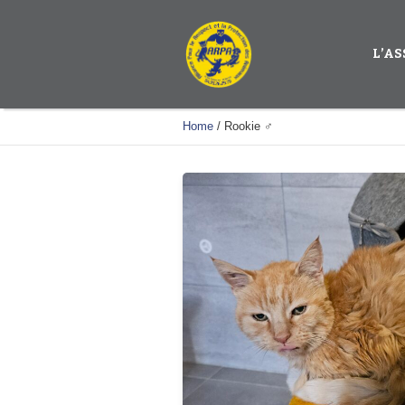
L’A
Home
/
Rookie ♂