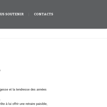
US SOUTENIR
CONTACTS
s
sagesse et la tendresse des années
.
te à lui offrir une retraire paisible,