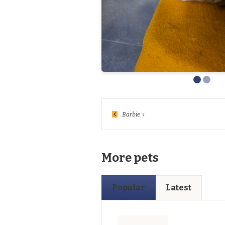
Barbie ♀
More pets
Popular
Latest