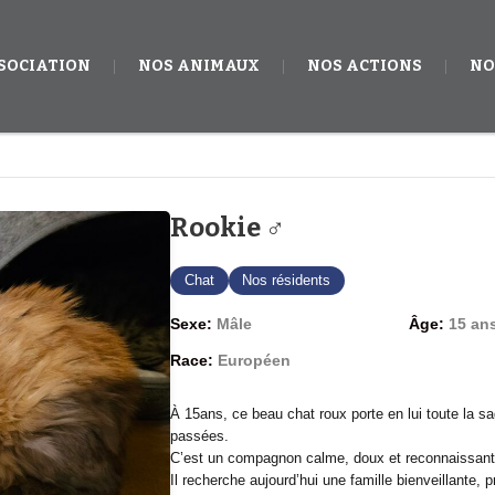
SSOCIATION
NOS ANIMAUX
NOS ACTIONS
NO
Rookie ♂
Chat
Nos résidents
Sexe:
Mâle
Âge:
15 an
Race:
Européen
À 15ans, ce beau chat roux porte en lui toute la 
passées.
C’est un compagnon calme, doux et reconnaissant
Il recherche aujourd’hui une famille bienveillante, prê