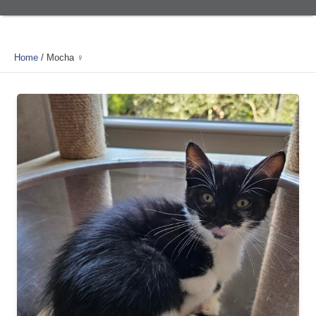
Home
/
Mocha ♀