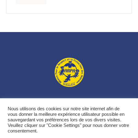
L’association
Nos animaux
Nos actions
Nous soutenir
Nous utilisons des cookies sur notre site internet afin de
Contacts
vous donner la meilleure expérience utilisateur possible en
sauvegardant vos préférences lors de vos divers visites.
Veuillez cliquer sur "Cookie Settings" pour nous donner votre
ARPA - Nice © 2021 / All Rights Reserved
consentement.