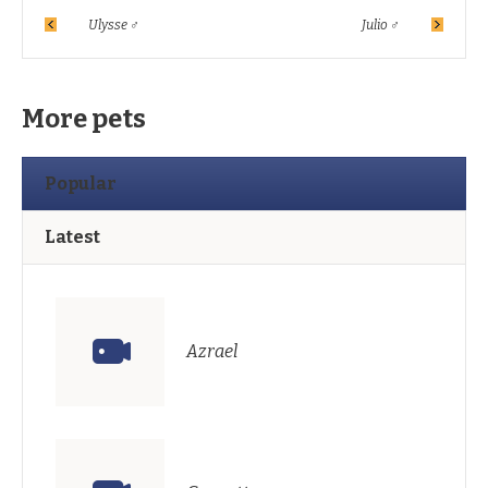
Ulysse ♂
Julio ♂
More pets
Popular
Latest
Azrael