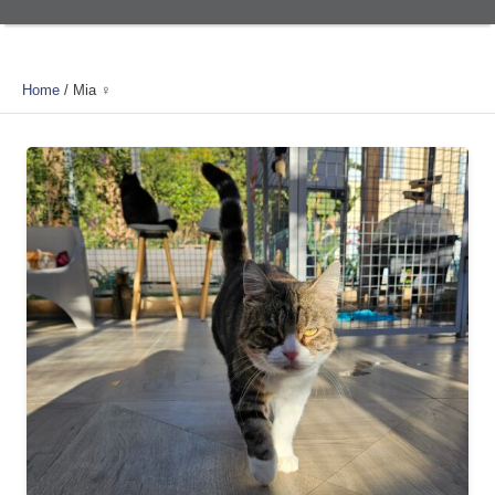
Home
/
Mia ♀