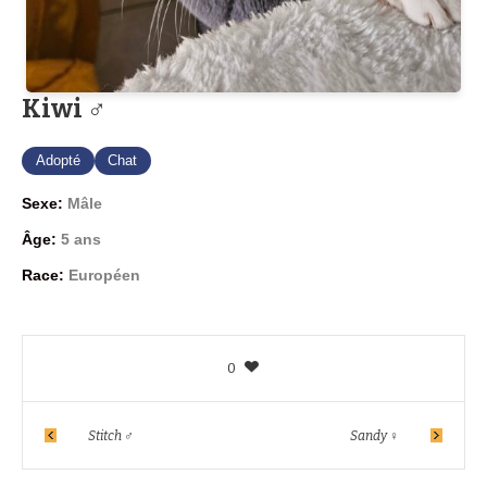
Kiwi ♂
Adopté
Chat
Sexe:
Mâle
Âge:
5 ans
Race:
Européen
0
Stitch ♂
Sandy ♀