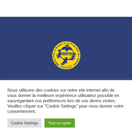
L’association
Nos animaux
Nos actions
Nous soutenir
Nous utilisons des cookies sur notre site internet afin de
Contacts
vous donner la meilleure expérience utilisateur possible en
sauvegardant vos préférences lors de vos divers visites.
Veuillez cliquer sur "Cookie Settings" pour nous donner votre
ARPA - Nice © 2021 / All Rights Reserved
consentement.
Cookie Settings
Tout accepter