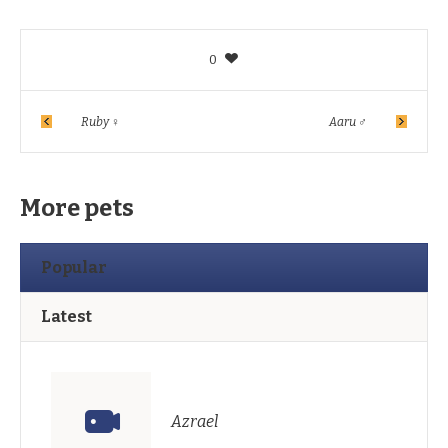
0
Ruby ♀
Aaru ♂
More pets
Popular
Latest
Azrael