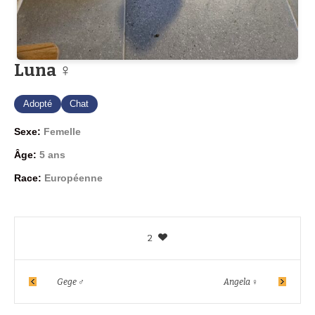
Luna ♀
Adopté
Chat
Sexe:
Femelle
Âge:
5 ans
Race:
Européenne
2
Gege ♂
Angela ♀