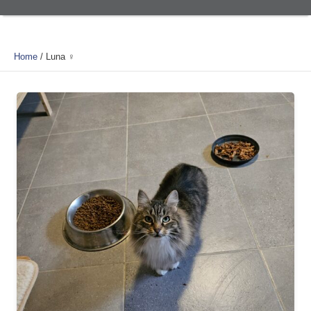
Home
/
Luna ♀